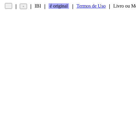
IBI
é original
Termos de Uso
Livro ou M
❘
❘
❘
❘
❘