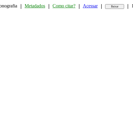
onografia
Metadados
Como citar?
Acessar
❘
❘
❘
❘
❘