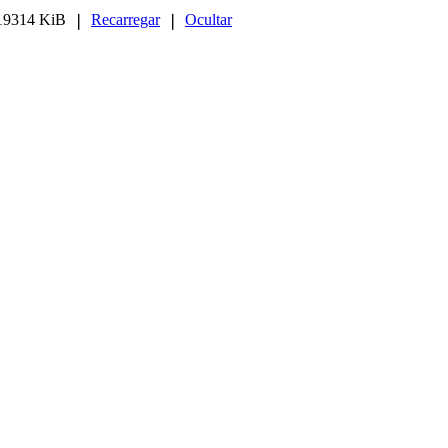
19314 KiB
Recarregar
Ocultar
❘
❘